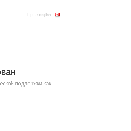
I speak english
ован
еской поддержки как